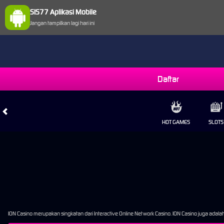
SIS77 Aplikasi Mobile
Jangan tampilkan lagi hari ini
Daftar
HOT GAMES
SLOTS
ION Casino merupakan singkatan dari Interactive Online Network Casino. ION Casino juga adalah 