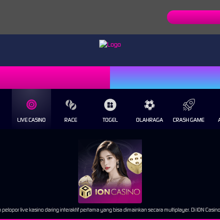
LIVE CASINO
RACE
TOGEL
OLAHRAGA
CRASH GAME
pelopor live kasino daring interaktif pertama yang bisa dimainkan secara multiplayer. Di ION Casino