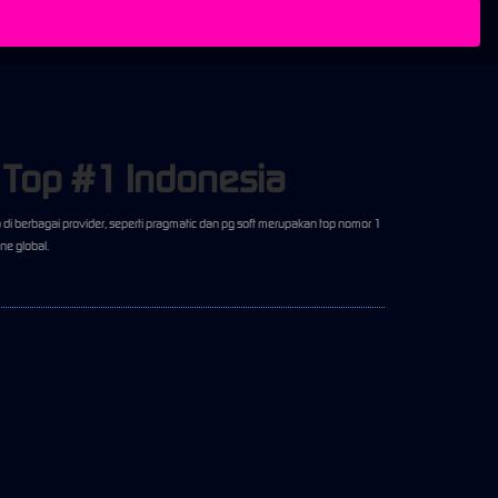
r Top #1 Indonesia
i berbagai provider, seperti pragmatic dan pg soft merupakan top nomor 1
ne global.