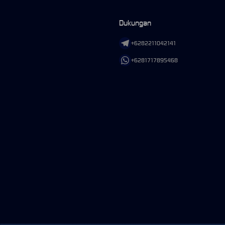
Dukungan
+6282211042141
+6281717895468