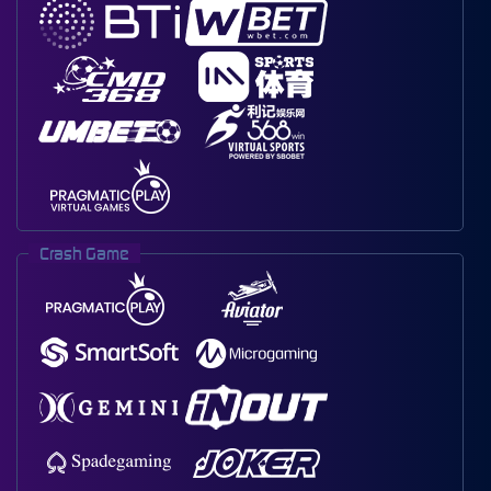
Crash Game