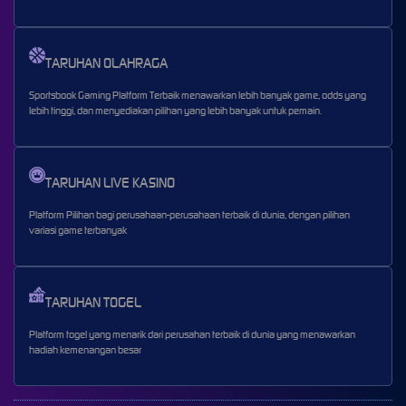
TARUHAN OLAHRAGA
Sportsbook Gaming Platform Terbaik menawarkan lebih banyak game, odds yang
lebih tinggi, dan menyediakan pilihan yang lebih banyak untuk pemain.
TARUHAN LIVE KASINO
Platform Pilihan bagi perusahaan-perusahaan terbaik di dunia, dengan pilihan
variasi game terbanyak
TARUHAN TOGEL
Platform togel yang menarik dari perusahan terbaik di dunia yang menawarkan
hadiah kemenangan besar