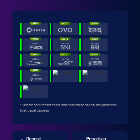
* Selama bank maintenance dan bank offline deposit dan penarikan
tidak dapat diproses
Deposit
Penarikan