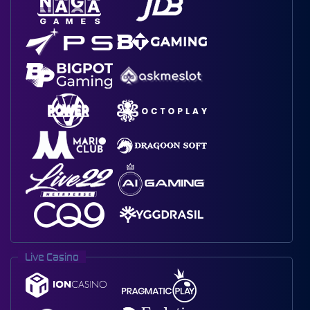
Live Casino