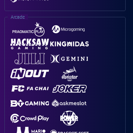
Arcade