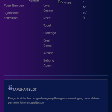
Referral
95468
Pusat Bantuan
Live
Casino
Syarat dan
Ketentuan
Race
Togel
Olahraga
Crash
Game
Arcade
Sabung
Ayam
TARUHAN SLOT
Penyedia slot online dengan beragam pilihan game menarik yang memudahkan
pemain untuk mencapai jackpot