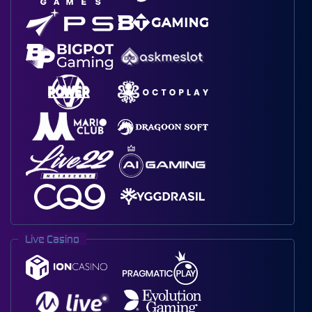
Live Casino