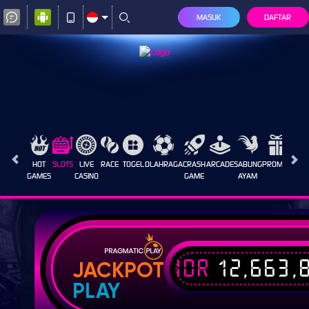
MASUK
DAFTAR
HOT
SLOTS
LIVE
RACE
TOGEL
OLAHRAGA
CRASH
ARCADE
SABUNG
PROMOSI
GAMES
CASINO
GAME
AYAM
IDR
12,663,
JACKPOT
PLAY