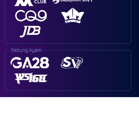
Sabung Ayam