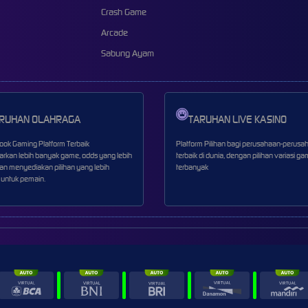
Crash Game
Arcade
Sabung Ayam
RUHAN OLAHRAGA
TARUHAN LIVE KASINO
ook Gaming Platform Terbaik
Platform Pilihan bagi perusahaan-perusa
kan lebih banyak game, odds yang lebih
terbaik di dunia, dengan pilihan variasi g
 dan menyediakan pilihan yang lebih
terbanyak
untuk pemain.