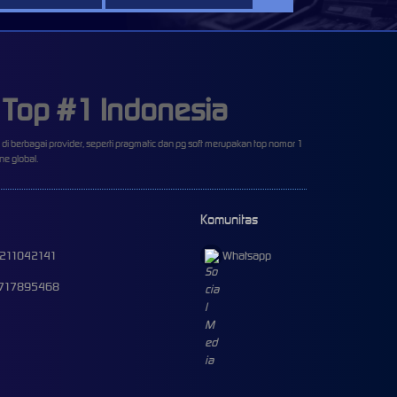
IDR
3,328,000.00
Wild Bounty Showdown
ju****7
IDR
3,136,000.00
Wild Bounty Showdown
r Top #1 Indonesia
ju****7
IDR
2,864,000.00
i berbagai provider, seperti pragmatic dan pg soft merupakan top nomor 1
Wild Bounty Showdown
ne global.
ju****7
IDR
2,480,000.00
Komunitas
Wild Bounty Showdown
ju****7
211042141
Whatsapp
IDR
1,936,000.00
Wild Bounty Showdown
717895468
rid****3
IDR
1,632,000.00
Mahjong Ways
bos****t
IDR
460,800.00