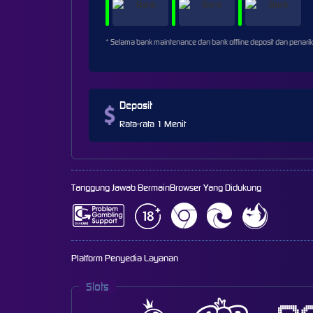
* Selama bank maintenance dan bank offline deposit dan penarik
Deposit
Rata-rata 1 Menit
Tanggung Jawab Bermain
Browser Yang Didukung
Platform Penyedia Layanan
Slots