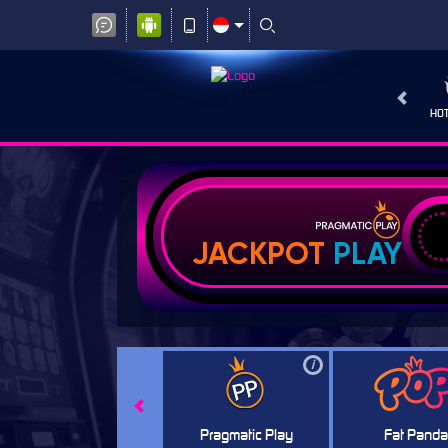
HO
JACKPOT
PLAY
i
Pragmatic Play
Fat Pand