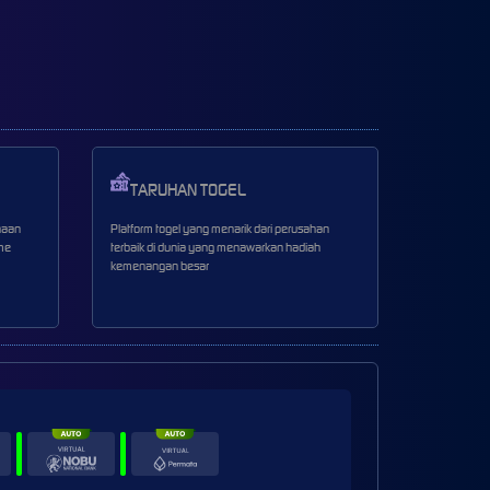
Mahjong Wins 3 – Black Scatter
TARUHAN TOGEL
haan
Platform togel yang menarik dari perusahan
ame
terbaik di dunia yang menawarkan hadiah
kemenangan besar