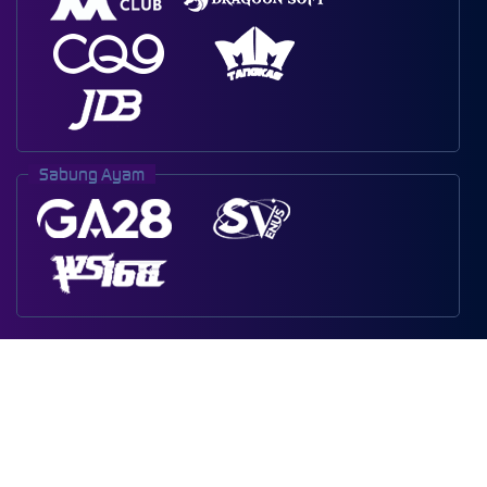
Sabung Ayam