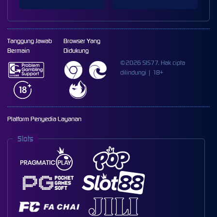
Tanggung Jawab
Browser Yang
Bermain
Didukung
©2026 SIS77. Hak cipta
dilindungi | 18+
Platform Penyedia Layanan
Slots