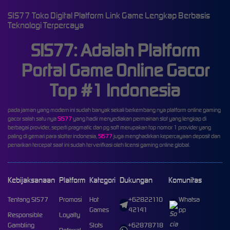
SIS77 Toko Digital Platform Link Game Lengkap Berbasis
Teknologi Terpercaya
SIS77: Adalah Platform
Portal Game Online Gacor
Top #1 Indonesia
pada jaman yang modern ini sudah banyak sekali berkembang nya platform online gaming
gacor salah satu nya
SIS77
yang hadir menyediakan permainan slot yang lengkap di
berbagai provider, seperti pragmatic dan pg soft merupakan top nomor 1 provider yang
paling di gemari para slotter indonesia,
SIS77
juga menghadirkan kepercayaan deposit dan
penarikan tercepat saat ini sudah terverifkasi oleh licensi gaming online global.
Kebijaksanaan
Platform
Kategori
Dukungan
Komunitas
Tentang SIS77
Promosi
Hot
+62822110
Whatsa
Games
42141
pp
Responsible
Loyalty
Gambling
Slots
+62878718