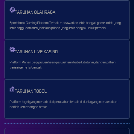
TARUHAN OLAHRAGA
Sportsbook Gaming Platform Terbaik menawarkan lebih banyak game, odds yang
lebih tinggi, dan menyediakan pilihan yang lebih banyak untuk pemain.
TARUHAN LIVE KASINO
Platform Pilihan bagi perusahaan-perusahaan terbaik di dunia, dengan pilihan
variasi game terbanyak
TARUHAN TOGEL
Platform togel yang menarik dari perusahan terbaik di dunia yang menawarkan
hadiah kemenangan besar