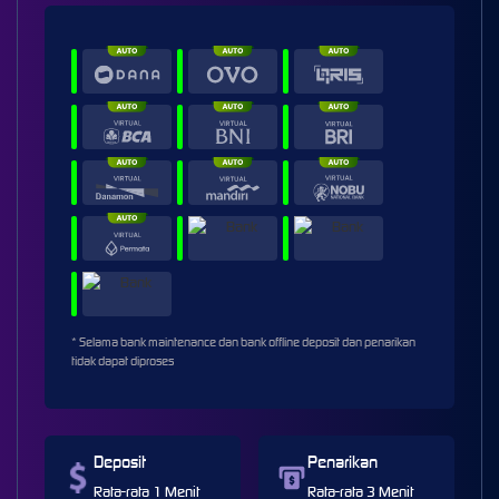
* Selama bank maintenance dan bank offline deposit dan penarikan
tidak dapat diproses
Deposit
Penarikan
Rata-rata 1 Menit
Rata-rata 3 Menit