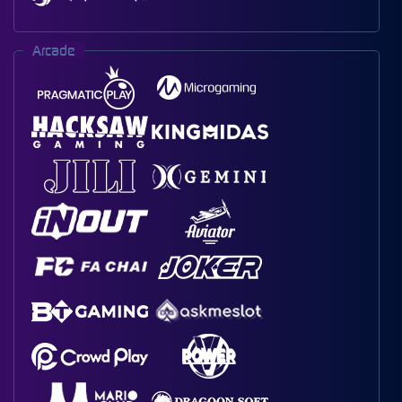
Arcade