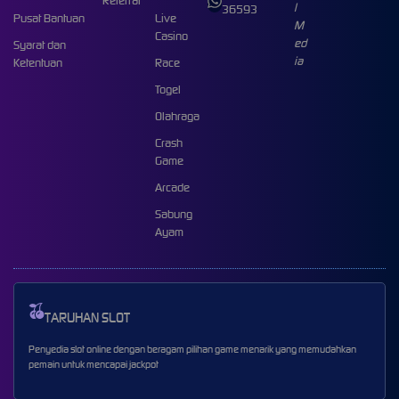
Referral
36593
Pusat Bantuan
Live
Casino
Syarat dan
Ketentuan
Race
Togel
Olahraga
Crash
Game
Arcade
Sabung
Ayam
TARUHAN SLOT
Penyedia slot online dengan beragam pilihan game menarik yang memudahkan
pemain untuk mencapai jackpot