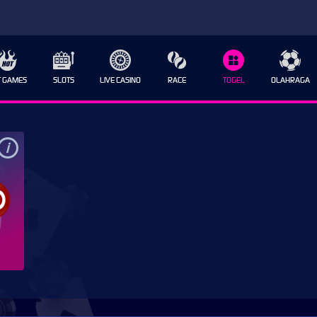
T GAMES
SLOTS
LIVE CASINO
RACE
TOGEL
OLAHRAGA
i