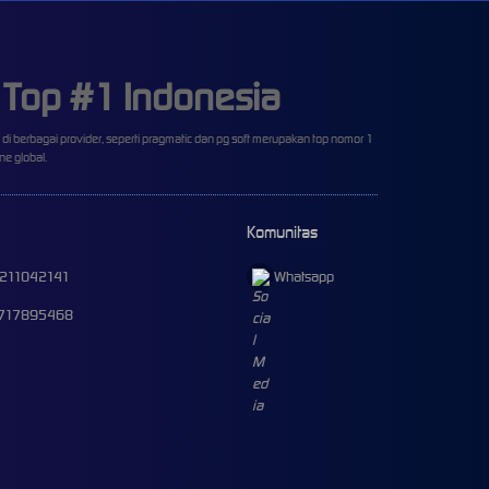
r Top #1 Indonesia
i berbagai provider, seperti pragmatic dan pg soft merupakan top nomor 1
ne global.
Komunitas
211042141
Whatsapp
717895468