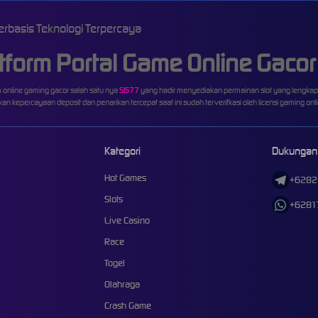
erbasis Teknologi Terpercaya
tform Portal Game Online Gaco
 online gaming gacor salah satu nya
SIS77
yang hadir menyediakan permainan slot yang lengkap d
n kepercayaan deposit dan penarikan tercepat saat ini sudah terverifkasi oleh licensi gaming onli
Kategori
Dukungan
Hot Games
+6282
Slots
+6281
Live Casino
Race
Togel
Olahraga
Crash Game