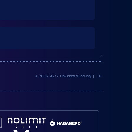
©2026 SIS77. Hak cipta dilindungi | 18+